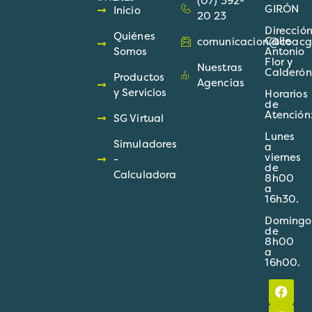
(07) 392-
GIRÓN
Inicio
20 23
Direcció
Quiénes
Calle
comunicacion@coacgir
Somos
Antonio
Flor y
Nuestras
Calderón
Productos
Agencias
y Servicios
Horarios
de
Atención
SG Virtual
Lunes
Simuladores
a
viernes
-
de
Calculadora
8h00
a
16h30.
Domingo
de
8h00
a
16h00.