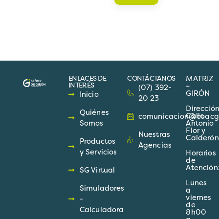
ENLACES DE
CONTÁCTANOS
MATRIZ
INTERÉS
–
(07) 392-
GIRÓN
Inicio
20 23
Direcció
Quiénes
Calle
comunicacion@coacgir
Somos
Antonio
Flor y
Nuestras
Calderón
Productos
Agencias
y Servicios
Horarios
de
Atención
SG Virtual
Lunes
Simuladores
a
viernes
-
de
Calculadora
8h00