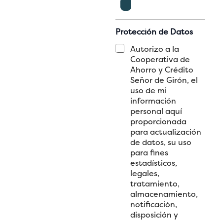
i
ó
n
c
d
Protección de Datos
i
e
u
C
l
Autorizo a la
d
d
a
I
o
Cooperativa de
a
s
n
m
Ahorro y Crédito
d
i
c
i
Señor de Girón, el
a
l
i
c
uso de mi
n
l
d
i
información
í
a
e
l
a
personal aquí
s
n
i
/
d
proporcionada
t
o
P
e
e
para actualización
L
a
v
de datos, su uso
A
s
e
R
para fines
a
r
e
estadísticos,
p
i
f
legales,
o
f
e
tratamiento,
r
i
r
almacenamiento,
t
c
e
notificación,
e
a
n
D
c
disposición y
c