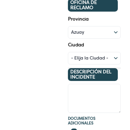
OFICINA DE
RECLAMO
Provincia
Ciudad
DESCRIPCIÓN DEL
INCIDENTE
D
e
s
c
r
i
DOCUMENTOS
p
ADICIONALES
c