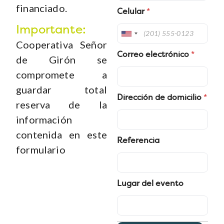
financiado.
Celular
*
Importante:
U
Cooperativa Señor
n
Correo electrónico
*
i
de Girón se
t
compromete a
e
guardar total
d
Dirección de domicilio
*
S
reserva de la
t
información
a
t
contenida en este
Referencia
e
formulario
s
+
1
Lugar del evento