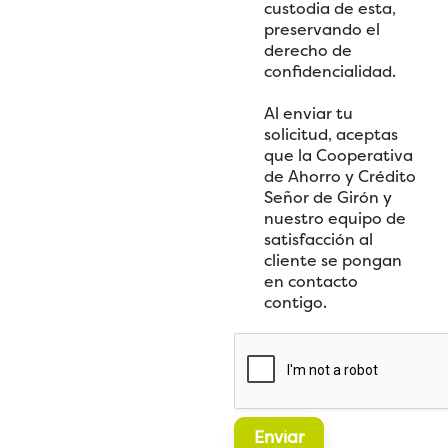
O
i
custodia de esta,
i
C
ó
preservando el
a
U
n
derecho de
M
*
confidencialidad.
E
N
Al enviar tu
T
solicitud, aceptas
O
que la Cooperativa
S
de Ahorro y Crédito
Señor de Girón y
nuestro equipo de
satisfacción al
cliente se pongan
en contacto
contigo.
Enviar