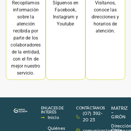
Recopilamos
Síguenos en
Visítanos,
información
Facebook,
conoce las
sobre la
Instagram y
direcciones y
atención
Youtube
horarios de
recibida por
atención.
parte de los
colaboradores
de la entidad,
con el fin de
mejor nuestro
servicio.
ENLACES DE
CONTÁCTANOS
MATRIZ
INTERÉS
–
(07) 392-
GIRÓN
Inicio
20 23
Direcció
Quiénes
Calle
comunicacion@coacgir