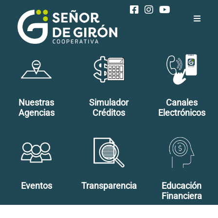
Inicio
Nosotros
Productos y Servicios
Nuestras
Simulador
Canales
Agencias
Créditos
Electrónicos
Reclamos
SG Virtual
Descubre Más
Eventos
Transparencia
Educación
Financiera