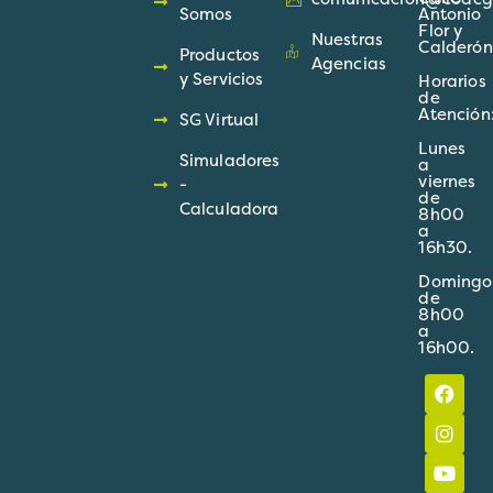
Somos
Antonio
Flor y
Nuestras
Calderón
Productos
Agencias
y Servicios
Horarios
de
Atención
SG Virtual
Lunes
Simuladores
a
viernes
-
de
Calculadora
8h00
a
16h30.
Domingo
de
8h00
a
16h00.