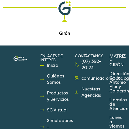
Girón
ENLACES DE
CONTÁCTANOS
MATRIZ
INTERÉS
–
(07) 392-
GIRÓN
Inicio
20 23
Direcció
Quiénes
Calle
comunicacion@coacgir
Somos
Antonio
Flor y
Nuestras
Calderón
Productos
Agencias
y Servicios
Horarios
de
Atención
SG Virtual
Lunes
Simuladores
a
viernes
-