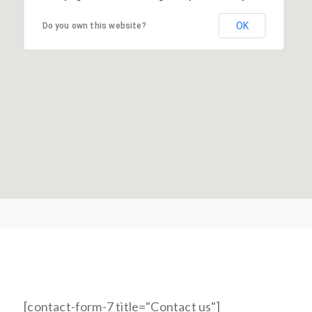
OK
Do you own this website?
[contact-form-7 title="Contact us"]