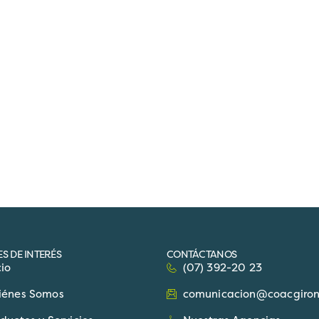
S DE INTERÉS
CONTÁCTANOS
cio
(07) 392-20 23
iénes Somos
comunicacion@coacgiron.