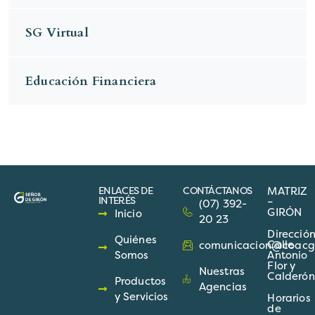
SG Virtual
Educación Financiera
ENLACES DE
CONTÁCTANOS
MATRIZ
INTERÉS
–
(07) 392-
GIRÓN
Inicio
20 23
Direcció
Quiénes
Calle
comunicacion@coacgir
Somos
Antonio
Flor y
Nuestras
Calderón
Productos
Agencias
y Servicios
Horarios
de